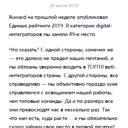
26 июля 2019
Ruward на прошлой неделе опубликовал
Единые рейтинги 2019. В категории digital-
интеграторов мы заняли 49-е место.
Что сказать? С одной стороны, конечно же
— это далеко не предел наших мечтаний, и
Telegram
мы обязаны уверенно входить в ТОП10 веб-
SVK
Telegram
интеграторов страны. С другой стороны, все
+7 499 685 00 43
справедливо — мы объективно гораздо хуже
справляемся с освещением нашей работы,
чем топовые команды. Да и по размеру все
они превосходят нас в несколько раз. Так
что нам есть, куда расти ... и мы обязательно
скоро займем свое место в первой десятке!