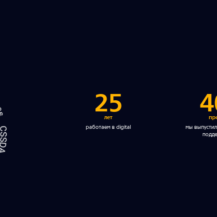
25
4
лет
пр
работаем в digital
мы выпустили
подд