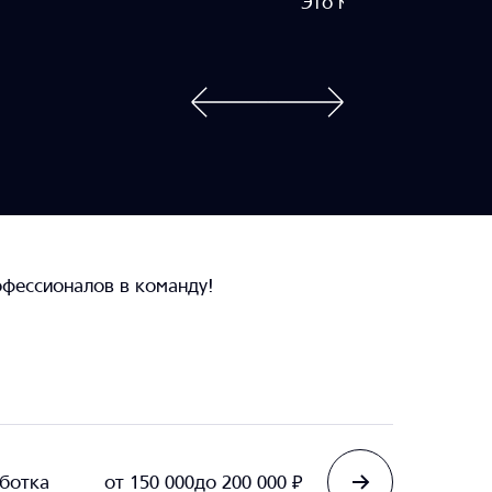
Это мы (вернее, част
фессионалов в команду!
ботка
от 150 000
до 200 000
₽