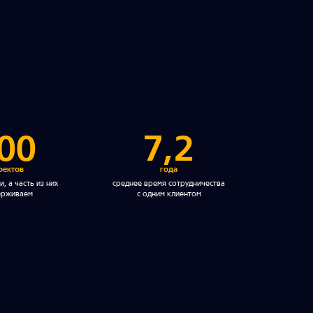
00
7,2
оектов
года
, а часть из них
среднее время сотрудничества
ерживаем
с одним клиентом