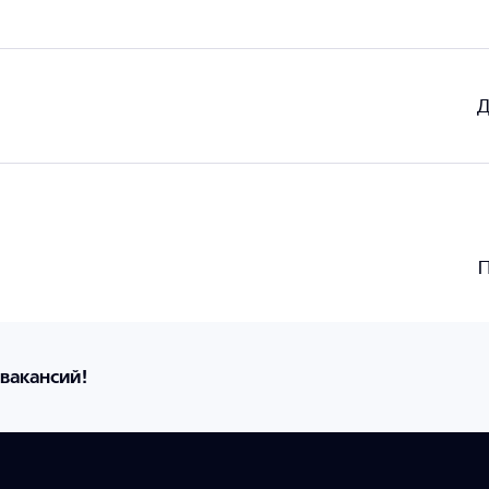
Д
П
вакансий!