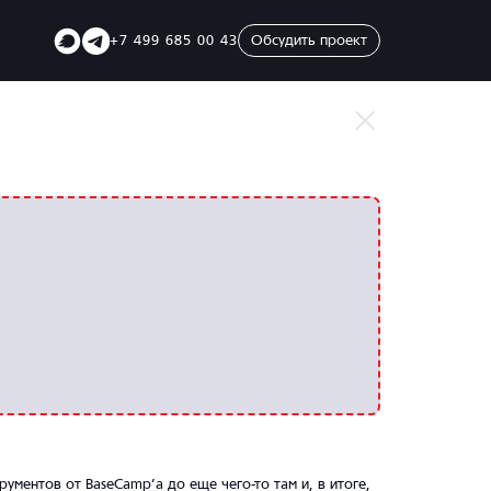
Telegram
Telegram
+7 499 685 00 43
Обсудить проект
SVK
ументов от BaseCamp’а до еще чего-то там и, в итоге,