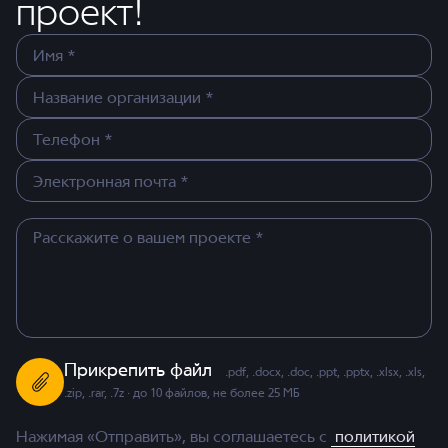
проект!
Прикрепить файл
.pdf, .docx, .doc, .ppt, .pptx, .xlsx, .xls,
.zip, .rar, .7z · до 10 файлов, не более 25 МБ
Нажимая «Отправить», вы соглашаетесь с
политикой