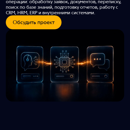
операции: обработку заявок, документов, переписку,
поиск по базе знаний, подготовку отчетов, работу с
CRM, HRM, ERP и внутренними системами.
Обсудить проект
Telegram
SVK
Telegram
+7 499 685 00 43