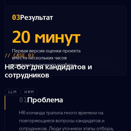
Результат
03
20 минут
Первая версия оценки проекта
// CASE_03
вместо нескольких часов
ожидания и ручного разбора.
HR-бот для кандидатов и
сотрудников
LLM
HRM
Проблема
01
HR-команда тратила много времени на
повторяющиеся вопросы кандидатов и
сотрудников. Люди уточняли этапы отбора,