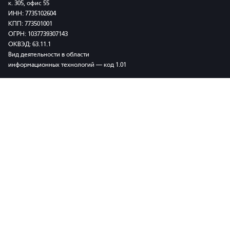
к. 305, офис 55
ИНН: 7735102604
КПП: 773501001
ОГРН: 1037739307143
ОКВЭД: 63.11.1
Вид деятельности в области
информационных технологий — код 1.01