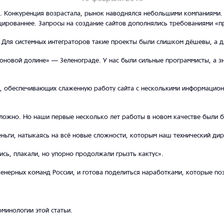
. Конкуренция возрастала, рынок наводнялся небольшими компаниями. 
цированнее. Запросы на создание сайтов дополнялись требованиями «пр
 Для системных интеграторов такие проекты были слишком дёшевы, а д
оновой долине» — Зеленограде. У нас были сильные программисты, а зн
в, обеспечивающих слаженную работу сайта с несколькими информацио
ложно. Но наши первые несколько лет работы в новом качестве были 
ньги, натыкаясь на всё новые сложности, которым наш технический ди
ись, плакали, но упорно продолжали грызть кактус».
женерных команд России, и готова поделиться наработками, которые по
минологии этой статьи.