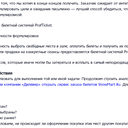
том, что мы хотим в конце концов получить. Заказчик ожидает от инте
мулировать цели и ожидания письменно — лучший способ убедиться, чт
рмулировкой:
билетной системой ProfTicket.
ачности формулировки:
ость выбрать свободные места в зале, оплатить билеты и получить их п
ля продажи на конкретные сеансы предоставляется билетной системой Pro
ов, которые иначе могли бы затеряться и всплыть в самый неподходящ
йствия
вовать для выполнения той или иной задачи. Продолжим строить аналог
ли компании «Дилявер» открыть сервис заказа билетов ShowMart.Ru
. Д
ран?
 выбраны?
лю ранее?
словами, не происходит ли оформление покупки этих мест другим покупа