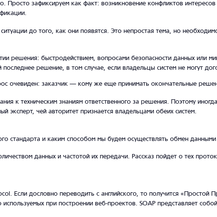
го. Просто зафиксируем как факт: возникновение конфликтов интересо
ификации.
ситуации до того, как они появятся. Это непростая тема, но необходи
тии решения: быстродействием, вопросами безопасности данных или ми
 последнее решение, в том случае, если владельцы систем не могут до
рос очевиден: заказчик — кому же еще принимать окончательные решени
ия к техническим знаниям ответственного за решения. Поэтому иногда
ый эксперт, чей авторитет признается владельцами обеих систем.
ого стандарта и каким способом мы будем осуществлять обмен данными
ичеством данных и частотой их передачи. Рассказ пойдет о тех проток
ocol. Если дословно переводить с английского, то получится «Простой 
то используемых при построении веб-проектов. SOAP представляет соб