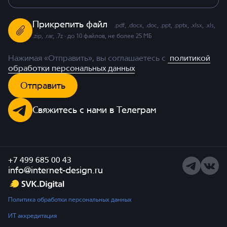
Прикрепить файл
.pdf, .docx, .doc, .ppt, .pptx, .xlsx, .xls,
.zip, .rar, .7z · до 10 файлов, не более 25 МБ
Нажимая «Отправить», вы соглашаетесь с
политикой
обработки персональных данных
Отправить
Свяжитесь с нами в Телеграм
+7 499 685 00 43
Telegram
ВКонта
info@internet-design.ru
Политика обработки персональных данных
ИТ аккредитация