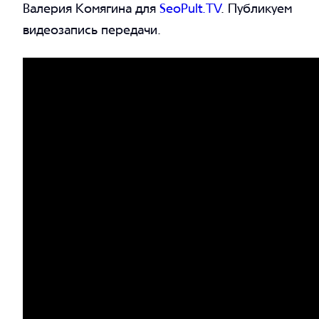
Вaлерия Комягина для
SeoPult.TV
. Публикуем
видеозапись передачи.
Telegram
SVK
Telegram
+7 499 685 00 43