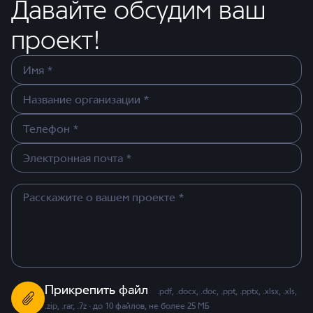
Давайте обсудим ваш
проект!
Прикрепить файл
.pdf, .docx, .doc, .ppt, .pptx, .xlsx, .xls,
.zip, .rar, .7z · до 10 файлов, не более 25 МБ