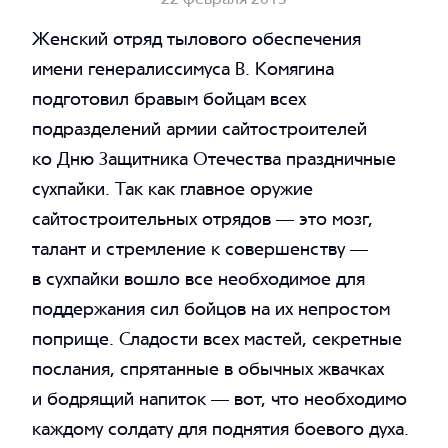
Женский отряд тылового обеспечения
имени генералиссимуса В. Комягина
подготовил бравым бойцам всех
подразделений армии сайтостроителей
ко Дню Защитника Отечества праздничные
сухпайки. Так как главное оружие
Telegram
сайтостроительных отрядов — это мозг,
SVK
талант и стремление к совершенству —
Telegram
в сухпайки вошло все необходимое для
+7 499 685 00 43
поддержания сил бойцов на их непростом
поприще.
Сладости всех мастей, секретные
послания, спрятанные в обычных жвачках
и бодрящий напиток — вот, что необходимо
каждому солдату для поднятия боевого духа.