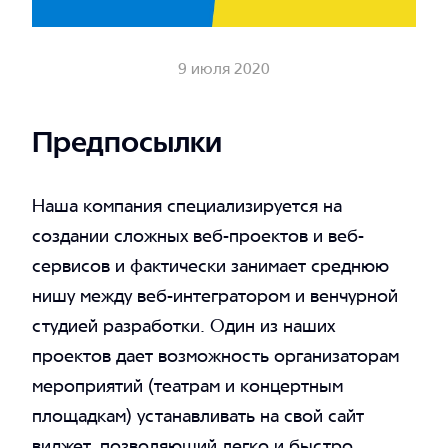
9 июля 2020
Предпосылки
Наша компания специализируется на
Telegram
создании сложных веб-проектов и веб-
SVK
Telegram
сервисов и фактически занимает среднюю
+7 499 685 00 43
нишу между веб-интегратором и венчурной
студией разработки. Один из наших
проектов дает возможность организаторам
мероприятий (театрам и концертным
площадкам) устанавливать на свой сайт
виджет, позволяющий легко и быстро