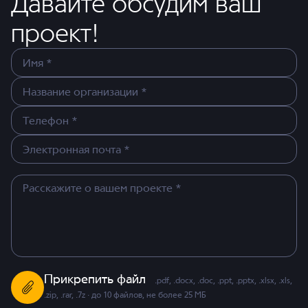
Давайте обсудим ваш
проект!
Прикрепить файл
.pdf, .docx, .doc, .ppt, .pptx, .xlsx, .xls,
.zip, .rar, .7z · до 10 файлов, не более 25 МБ